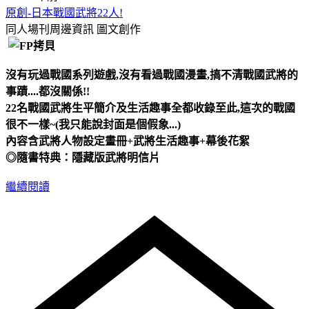
原創-日本戰國武將22人!
同人場刊周邊資訊
圖文創作
沒有玩過戰國系列遊戲,沒有看過戰國漫畫,搞不清戰國武將的
事蹟....都沒關係!!
22名戰國武將生平簡介及生活趣事全都收錄至此,這次的戰國
很不一樣~(我只能說封面是個假象...)
內容含武將人物設定畫冊+武將生活趣事+幕後花絮
◎隨書特典：隱藏版武將明信片
繼續閱讀