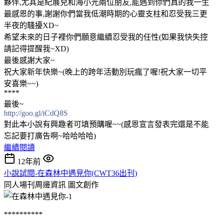
夥伴,尤其是紀展兒和海小光兩位朋友,能遇到你們真的我一生
最感恩的事,謝謝你們當我低潮時期的心靈支柱和忍受我三更
半夜的騷擾XD~
希望未來的日子裡你們願意繼續忍受我的任性(如果我快失控
請記得提醒我~XD)
最後感謝大家~
祝大家新年快樂~(晚上的跨年活動別玩瘋了喔!祝大家一切平
安喜樂~~)
****
最後~
http://goo.gl/iCdQ8S
對此本小說有興趣者可填預購喔~~(感恩宣言發表完還是不能
忘記要打廣告啊~哈哈哈哈)
繼續閱讀
12年前
小說試閱-在森林中遇見你(CWT36出刊)
同人場刊周邊資訊
圖文創作
**********