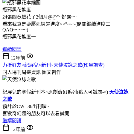
瓶邪黑花進度
24張圖竟然花了2個月@@"~好累~~
看來我真是要壓死線趕進度><"~~~(閉關繼續進度三
QAQ~~~~~)
瓶邪黑花進度一
繼續閱讀
12年前
力挺好友<紀展兒>新刊~天使泣詠之歌(印量調查)
同人場刊周邊資訊
圖文創作
紀展兒的寒假新刊本~原創奇幻系列(點入可試閱->)
天使泣詠
之歌
預計於CWT36出刊喔~
喜歡奇幻類的朋友可以去看試閱
繼續閱讀
12年前