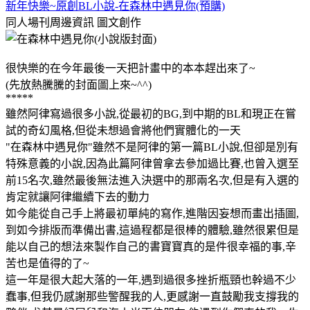
新年快樂~原創BL小說-在森林中遇見你(預購)
同人場刊周邊資訊
圖文創作
很快樂的在今年最後一天把計畫中的本本趕出來了~
(先放熱騰騰的封面圖上來~^^)
*****
雖然阿律寫過很多小說,從最初的BG,到中期的BL和現正在嘗
試的奇幻風格,但從未想過會將他們實體化的一天
"在森林中遇見你"雖然不是阿律的第一篇BL小說,但卻是別有
特殊意義的小說,因為此篇阿律曾拿去參加過比賽,也曾入選至
前15名次,雖然最後無法進入決選中的那兩名次,但是有入選的
肯定就讓阿律繼續下去的動力
如今能從自己手上將最初單純的寫作,進階因妄想而畫出插圖,
到如今排版而準備出書,這過程都是很棒的體驗,雖然很累但是
能以自己的想法來製作自己的書寶寶真的是件很幸福的事,辛
苦也是值得的了~
這一年是很大起大落的一年,遇到過很多挫折瓶頸也幹過不少
蠢事,但我仍感謝那些警醒我的人,更感謝一直鼓勵我支撐我的