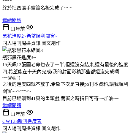
****
終於把四張手繪簽名板完成了~~~
繼續閱讀
11年前
黑花進度2~希望順利關窗~
同人場刊周邊資訊
圖文創作
瓶邪黑花進度3~
15天飆12張圖老命也去了一半,但還沒有結束,還有最後的進度
四,希望能在十天內完成(我的封面彩稿那些都還沒完成啊
~~@@")
之後的進度四就不放了,希望下次是直接po刊本資料,讓我順利
關窗~~>"""<~
目前已經飆到41頁的重頭戲,關窗之時指日可待~~加油~~
繼續閱讀
11年前
CWT38新刊進度表
同人場刊周邊資訊
圖文創作