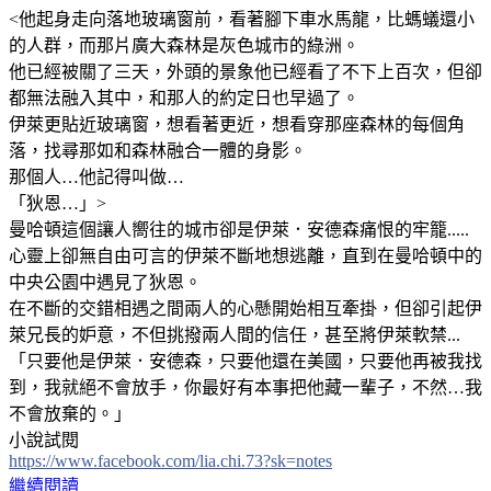
<他起身走向落地玻璃窗前，看著腳下車水馬龍，比螞蟻還小
的人群，而那片廣大森林是灰色城市的綠洲。
他已經被關了三天，外頭的景象他已經看了不下上百次，但卻
都無法融入其中，和那人的約定日也早過了。
伊萊更貼近玻璃窗，想看著更近，想看穿那座森林的每個角
落，找尋那如和森林融合一體的身影。
那個人…他記得叫做…
「狄恩…」>
曼哈頓這個讓人嚮往的城市卻是伊萊．安德森痛恨的牢籠.....
心靈上卻無自由可言的伊萊不斷地想逃離，直到在曼哈頓中的
中央公園中遇見了狄恩。
在不斷的交錯相遇之間兩人的心懸開始相互牽掛，但卻引起伊
萊兄長的妒意，不但挑撥兩人間的信任，甚至將伊萊軟禁...
「只要他是伊萊．安德森，只要他還在美國，只要他再被我找
到，我就絕不會放手，你最好有本事把他藏一輩子，不然…我
不會放棄的。」
小說試閱
https://www.facebook.com/lia.chi.73?sk=notes
繼續閱讀